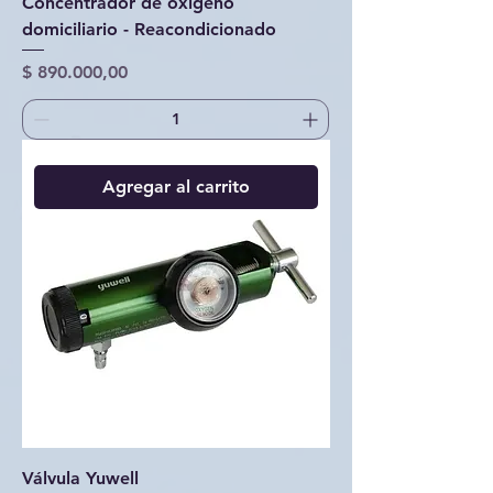
Concentrador de oxígeno
domiciliario - Reacondicionado
Precio
$ 890.000,00
Agregar al carrito
Válvula Yuwell