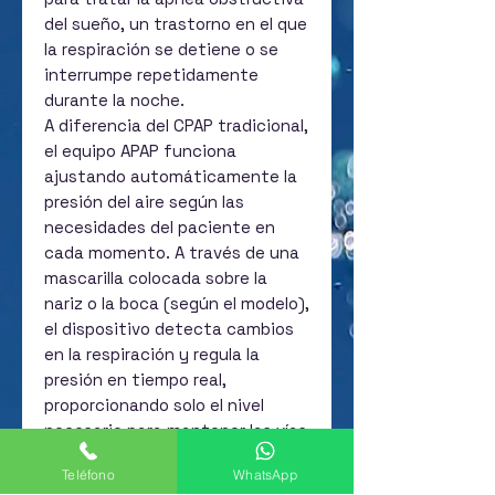
del sueño, un trastorno en el que
la respiración se detiene o se
interrumpe repetidamente
durante la noche.
A diferencia del CPAP tradicional,
el equipo APAP funciona
ajustando automáticamente la
presión del aire según las
necesidades del paciente en
cada momento. A través de una
mascarilla colocada sobre la
nariz o la boca (según el modelo),
el dispositivo detecta cambios
en la respiración y regula la
presión en tiempo real,
proporcionando solo el nivel
necesario para mantener las vías
respiratorias abiertas.
Teléfono
WhatsApp
De esta manera, se logra un