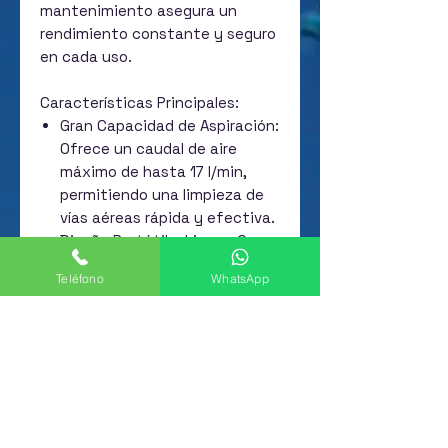
mantenimiento asegura un
rendimiento constante y seguro
en cada uso.
Características Principales:
Gran Capacidad de Aspiración:
Ofrece un caudal de aire
máximo de hasta 17 l/min,
permitiendo una limpieza de
vías aéreas rápida y efectiva.
Diseño Portátil y Ligero: Con
un peso aproximado de 4,5 kg,
Teléfono
WhatsApp
es muy fácil de trasladar y
acomodar en cualquier
espacio.
Frasco de Alta Capacidad:
Incluye un recipiente
graduado de 1 litro, fabricado
con materiales resistentes y
sistema de protección